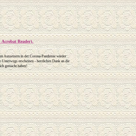
: Acrobat Reader).
den Aussetzern in der Corona-Pandemie wieder
e Unterwegs erscheinen - herzlichen Dank an die
lich gemacht haben!