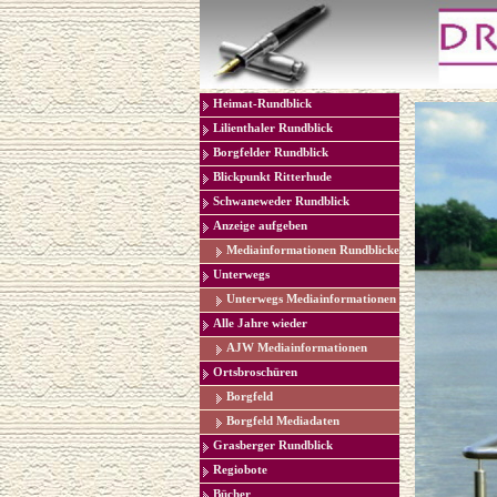
Heimat-Rundblick
Lilienthaler Rundblick
Borgfelder Rundblick
Blickpunkt Ritterhude
Schwaneweder Rundblick
Anzeige aufgeben
Mediainformationen Rundblicke
Unterwegs
Unterwegs Mediainformationen
Alle Jahre wieder
AJW Mediainformationen
Ortsbroschüren
Borgfeld
Borgfeld Mediadaten
Grasberger Rundblick
Regiobote
Bücher